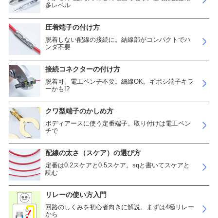
多レベル
圧着端子の付け方
脱着しない配線の接続に。結線部がコンパクトでハ
ンダ不要
接続コネクターの付け方
脱着可。電工ペンチ不要。細線OK。ギボシ端子キラ
ーかも!?
クワ型端子のかしめ方
ボディアースに使う定番端子。取り付けは電工ペン
チで
配線の太さ（スケア）の選び方
定番は0.2スケアと0.5スケア。sqと書いてスケアと
読む
リレーの使い方入門
回路のしくみを初心者向きに解説。まずは4極リレー
から