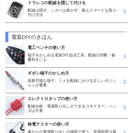
ドラレコの配線を隠して付ける
配線は隠す。シガーは塞がず。最もスマートな取り
付け方法
電装DIYのきほん
電工ペンチの使い方
端子をかしめる電装DIY必須工具。配線の切断・被
覆剥きにも
ギボシ端子のかしめ方
脱着可能な端子。ツメを配線にかける正しいポジシ
ョンが重要
エレクトロタップの使い方
配線分岐・電源取り出しができるコネクター。ハン
ダは不要
検電テスターの使い方
車からの電源取り出しの場面で使う。登場頻度は最